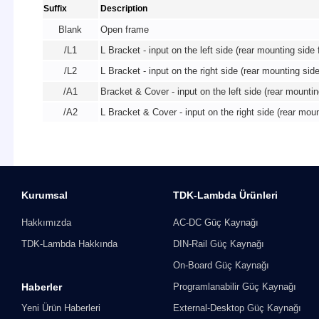
Suffix
Description
Blank
Open frame
/L1
L Bracket - input on the left side (rear mounting side
/L2
L Bracket - input on the right side (rear mounting sid
/A1
Bracket & Cover - input on the left side (rear mounti
/A2
L Bracket & Cover - input on the right side (rear mou
Kurumsal
TDK-Lambda Ürünleri
Hakkımızda
AC-DC Güç Kaynağı
TDK-Lambda Hakkında
DIN-Rail Güç Kaynağı
On-Board Güç Kaynağı
Haberler
Programlanabilir Güç Kaynağı
Yeni Ürün Haberleri
External-Desktop Güç Kaynağı