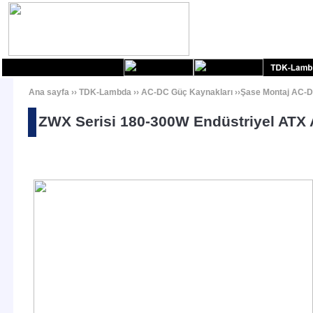
Ana sayfa
››
TDK-Lambda
››
AC-DC Güç Kaynakları
››
Şase Montaj AC-D
ZWX Serisi 180-300W Endüstriyel ATX