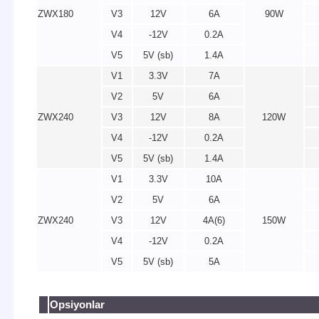
ZWX180
V3
12V
6A
90W
V4
-12V
0.2A
V5
5V (sb)
1.4A
V1
3.3V
7A
V2
5V
6A
ZWX240
V3
12V
8A
120W
V4
-12V
0.2A
V5
5V (sb)
1.4A
V1
3.3V
10A
V2
5V
6A
ZWX240
V3
12V
4A(6)
150W
V4
-12V
0.2A
V5
5V (sb)
5A
Opsiyonlar