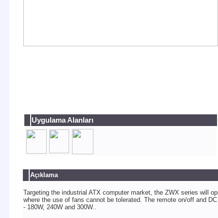
Uygulama Alanları
Açıklama
Targeting the industrial ATX computer market, the ZWX series will ope
where the use of fans cannot be tolerated. The remote on/off and DC
- 180W, 240W and 300W..