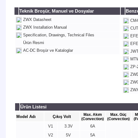
Teknik Broşür, Manuel ve Dosyalar
Benze
ZWX Datasheet
CM4 
ZWX Installation Manual
CUT3
Specification, Drawings, Technical Files
EFE3
Ürün Resmi
EFE3
AC-DC Broşür ve Kataloglar
JWT7
MTW1
ZP-2
ZWD1
ZWQ8
ZWX1
Ürün Listesi
Max. Akım
Max. Güç
M
Model Adı
Çıkış Volt
(Convection)
(Convection)
(F
V1
3.3V
6A
V2
5V
5A