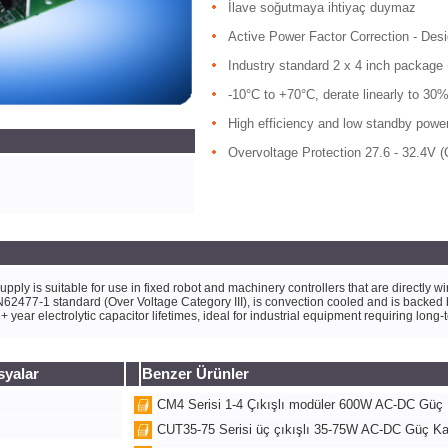
İlave soğutmaya ihtiyaç duymaz
Active Power Factor Correction - De
Industry standard 2 x 4 inch package 
-10°C to +70°C, derate linearly to 30
High efficiency and low standby powe
Overvoltage Protection 27.6 - 32.4V (
is suitable for use in fixed robot and machinery controllers that are directly wir
N62477-1 standard (Over Voltage Category III), is convection cooled and is backed b
 year electrolytic capacitor lifetimes, ideal for industrial equipment requiring long-
syalar
Benzer Ürünler
CM4 Serisi 1-4 Çıkışlı modüler 600W AC-DC Güç
CUT35-75 Serisi üç çıkışlı 35-75W AC-DC Güç K