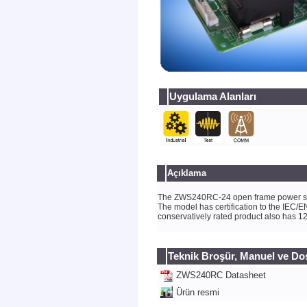
Uygulama Alanları
Açıklama
The ZWS240RC-24 open frame power supply 
The model has certification to the IEC/E
conservatively rated product also has 12+
Teknik Broşür, Manuel ve Do
ZWS240RC Datasheet
Ürün resmi