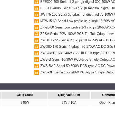
EFE300-400 Serisi 1-2 çıkışlı digital 300-400W 
EFE300-400M Serisi 1-3 çıkışlı medikal digital
JWT75-100 Serisi üç çıkışlı endüstriyel 75-100
MTW15-60 Serisi Low profile üç çıkışlı 15-60W 
ZP-20-60 Serisi Low profile 1-3 çıkışlı 20-60W 
ZPSA Serisi
20W-100W
PCB Tip Tek Çıkışlı Low 
ZWD100-225 Serisi 2 çıkışlı 100-225W AC-DC Gü
ZWQ80-170 Serisi 4 çıkışlı 80-170W AC-DC Güç 
ZWS240RC-24 240W OVC III PCB-type AC-DC Po
ZWS-B Serisi 10-30W PCB-type Single Output AC
ZWS-BAF Serisi 50-300W PCB-type AC-DC Power
ZWS-BP Serisi 150-240W PCB-type Single Outpu
Çıkış Gücü
Çıkış Volt/Akım
Construc
240W
24V / 10A
Open Fra