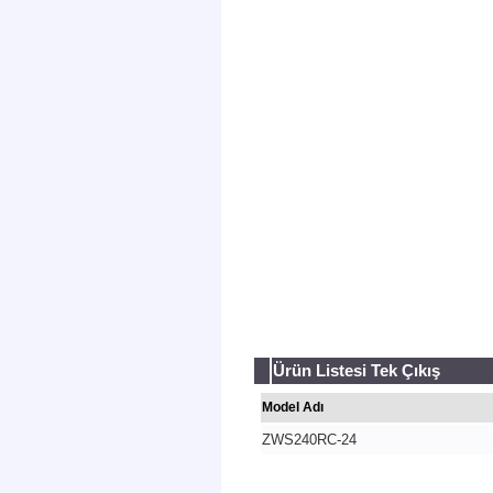
Ürün Listesi Tek Çıkış
Model Adı
ZWS240RC-24