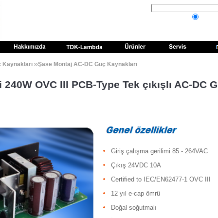
Kaynakları
››
Şase Montaj AC-DC Güç Kaynakları
i
240W OVC III PCB-Type Tek çıkışlı AC-DC 
Giriş çalışma gerilimi 85 - 264VAC
Çıkış 24VDC 10A
Certified to IEC/EN62477-1 OVC III
12 yıl e-cap ömrü
Doğal soğutmalı