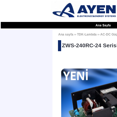
Ana sayfa
››
TDK-Lambda
››
AC-DC Güç 
ZWS-240RC-24 Seris