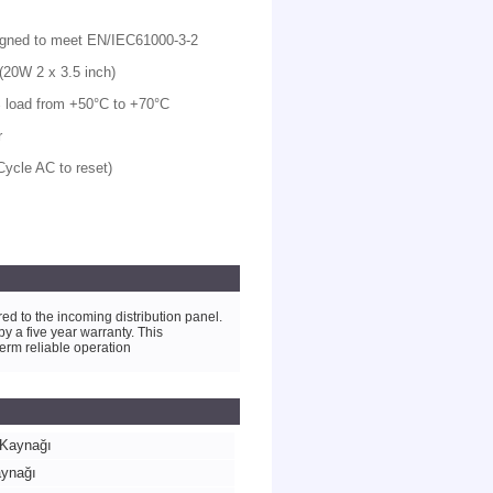
signed to meet EN/IEC61000-3-2
(20W 2 x 3.5 inch)
% load from +50°C to +70°C
r
Cycle AC to reset)
ed to the incoming distribution panel.
y a five year warranty. This
term reliable operation
 Kaynağı
aynağı