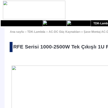
Ana sayfa
››
TDK-Lambda
››
AC-DC Güç Kaynakları
››
Şase Montaj AC-D
RFE Serisi 1000-2500W Tek Çıkışlı 1U