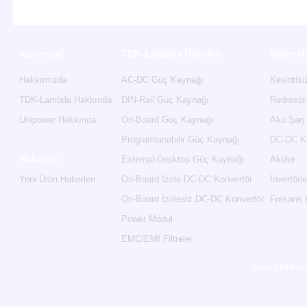
Kurumsal
TDK-Lambda Ürünleri
Diğer Ü
Hakkımızda
AC-DC Güç Kaynağı
Kesintis
TDK-Lambda Hakkında
DIN-Rail Güç Kaynağı
Redresör
Unipower Hakkında
On-Board Güç Kaynağı
Akü Şarj
Programlanabilir Güç Kaynağı
DC-DC Ko
Haberler
External-Desktop Güç Kaynağı
Aküler
Yeni Ürün Haberleri
On-Board İzole DC-DC Konvertör
İnvertörle
On-Board İzolesiz DC-DC Konvertör
Frekans 
Power Modul
EMC/EMI Filtreler
Ayen Elektroni