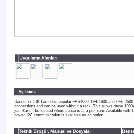
Uygulama Alanları
Açıklama
Based on TDK-Lambda's popular FPS1000, HFE1600 and HFE 2500 plu
connections and can be used without a rack. This allows these 100
just 41mm, be located where space is at a premium. Available with 12
power. I2C communication is available as an option.
Teknik Broşür, Manuel ve Dosyalar
Benze