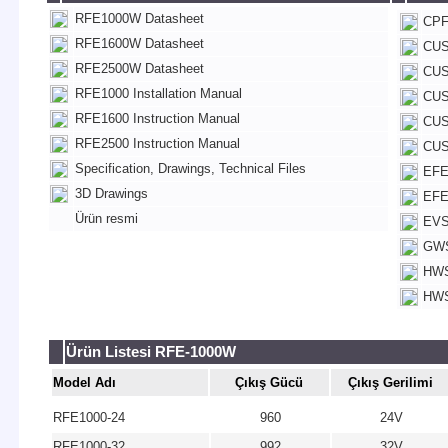
RFE1000W Datasheet
CPF
RFE1600W Datasheet
CUS
RFE2500W Datasheet
CUS
RFE1000 Installation Manual
CUS
RFE1600 Instruction Manual
CUS
RFE2500 Instruction Manual
CUS
Specification, Drawings, Technical Files
EFE
3D Drawings
EFE
Ürün resmi
EVS
GWS
HWS
HWS
Ürün Listesi RFE-1000W
Model Adı
Çıkış Gücü
Çıkış Gerilimi
RFE1000-24
960
24V
RFE1000-32
992
32V