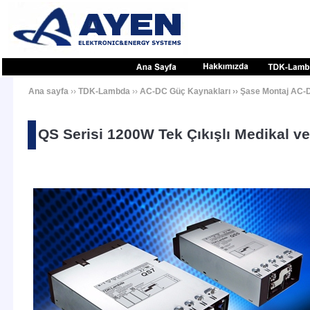
Ana sayfa
››
TDK-Lambda
››
AC-DC Güç Kaynakları
››
Şase Montaj AC-D
QS Serisi 1200W Tek Çıkışlı Medikal v