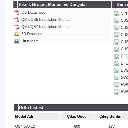
Teknik Broşür, Manuel ve Dosyalar
Benze
QS Datasheet
CPF
QM5/QS5 Installation Manual
CUS
QM7/QS7 Installation Manual
CUS
3D Drawings
CUS
Ürün resmi
CUS
CUS
EFE
EFE
EVS
GWS
HWS
HWS
Ürün Listesi
Model Adı
Çıkış Gücü
Çıkış Gerilimi
QS4-600-12
600
12V