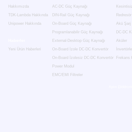
Hakkımızda
AC-DC Güç Kaynağı
Kesintis
TDK-Lambda Hakkında
DIN-Rail Güç Kaynağı
Redresör
Unipower Hakkında
On-Board Güç Kaynağı
Akü Şarj
Programlanabilir Güç Kaynağı
DC-DC Ko
Haberler
External-Desktop Güç Kaynağı
Aküler
Yeni Ürün Haberleri
On-Board İzole DC-DC Konvertör
İnvertörle
On-Board İzolesiz DC-DC Konvertör
Frekans 
Power Modul
EMC/EMI Filtreler
Ayen Elektroni