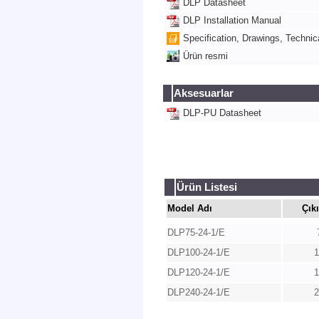
DLP Datasheet
DLP Installation Manual
Specification, Drawings, Technica
Ürün resmi
Aksesuarlar
DLP-PU Datasheet
Ürün Listesi
Model Adı
Çık
DLP75-24-1/E
DLP100-24-1/E
DLP120-24-1/E
DLP240-24-1/E