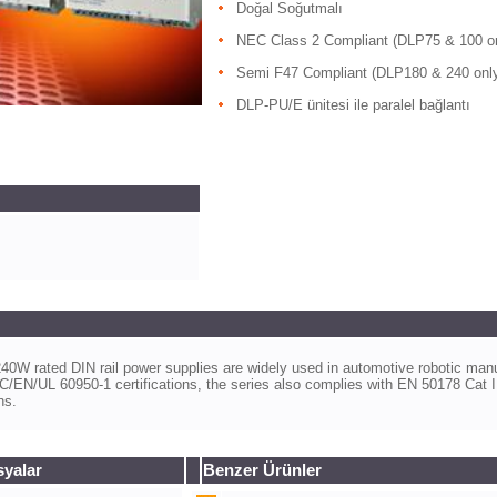
Doğal Soğutmalı
NEC Class 2 Compliant (DLP75 & 100 on
Semi F47 Compliant (DLP180 & 240 onl
DLP-PU/E ünitesi ile paralel bağlantı
0W rated DIN rail power supplies are widely used in automotive robotic manufac
/EN/UL 60950-1 certifications, the series also complies with EN 50178 Cat III 
ns.
syalar
Benzer Ürünler