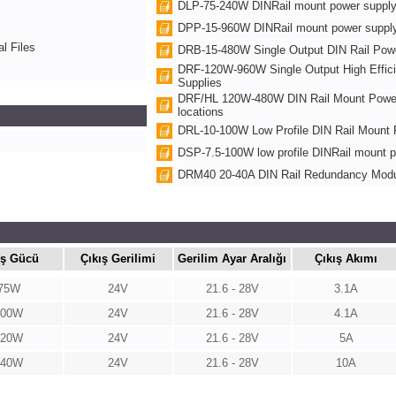
DLP-75-240W DINRail mount power suppl
DPP-15-960W DINRail mount power suppl
l Files
DRB-15-480W Single Output DIN Rail Pow
DRF-120W-960W Single Output High Effic
Supplies
DRF/HL 120W-480W DIN Rail Mount Power 
locations
DRL-10-100W Low Profile DIN Rail Mount 
DSP-7.5-100W low profile DINRail mount 
DRM40 20-40A DIN Rail Redundancy Mod
ış Gücü
Çıkış Gerilimi
Gerilim Ayar Aralığı
Çıkış Akımı
75W
24V
21.6 - 28V
3.1A
100W
24V
21.6 - 28V
4.1A
120W
24V
21.6 - 28V
5A
240W
24V
21.6 - 28V
10A