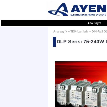
Ana sayfa
››
TDK-Lambda
››
DIN-Rail G
DLP Serisi 75-240W 