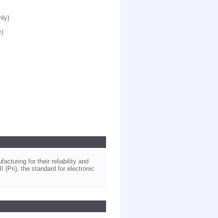
ly)
y)
turing for their reliability and
(Pri), the standard for electronic