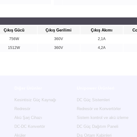
Çıkış Gücü
Çıkış Gerilimi
Çıkış Akımı
Co
756W
360V
2,1A
1512W
360V
4,2A
Diğer Ürünler
Unipower Ürünleri
Kesintisiz Güç Kaynağı
DC Güç Sistemleri
Redresör
Redresör ve Konvertörler
Akü Şarj Cihazı
Sistem kontrol ve akü izleme
DC-DC Konvertör
DC Güç Dağıtım Paneli
Aküler
Dış Ortam Kabinleri