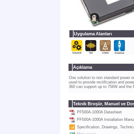
Uygulama Alanları
Açıklama
One solution to non standard power r
used to provide rectification and pow
360 can support up to 756W and the P
Teknik Broşür, Manuel ve Do
PF500A-1000A Datasheet
PF500A-1000A Installation Manu
Specification, Drawings, Technica