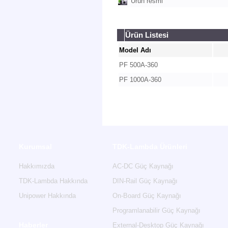
Ürün resmi
Ürün Listesi
Model Adı
PF 500A-360
PF 1000A-360
Kurumsal
TDK-Lambda Ürünleri
Hakkımızda
AC-DC Güç Kaynağı
TDK-Lambda Hakkında
DIN-Rail Güç Kaynağı
Unipower Hakkında
On-Board Güç Kaynağı
Programlanabilir Güç Kaynağı
Haberler
External-Desktop Güç Kaynağı