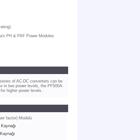
ating)
da's PH & PAF Power Modules
 series of AC-DC converters can be
ble in two power levels, the PF500A-
or higher power levels..
r factor) Modülü
 Kaynağı
 Kaynağı