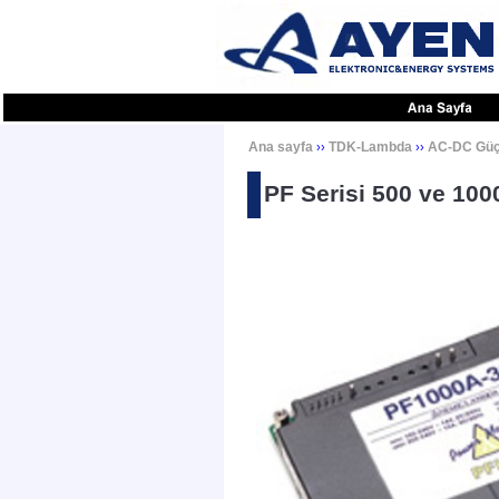
Ana sayfa
TDK-Lambda
AC-DC Güç
››
››
PF Serisi 500 ve 10