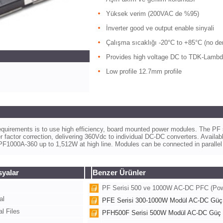
Yüksek verim (200VAC de %95)
İnverter good ve output enable sinyali
Çalışma sıcaklığı -20°C to +85°C (no der
Provides high voltage DC to TDK-Lamb
Low profile 12.7mm profile
equirements is to use high efficiency, board mounted power modules. The PF
er factor correction, delivering 360Vdc to individual DC-DC converters. Availa
F1000A-360 up to 1,512W at high line. Modules can be connected in parallel f
syalar
Benzer Ürünler
PF Serisi 500 ve 1000W AC-DC PFC (Powe
al
PFE Serisi 300-1000W Modül AC-DC Güç
l Files
PFH500F Serisi 500W Modül AC-DC Güç