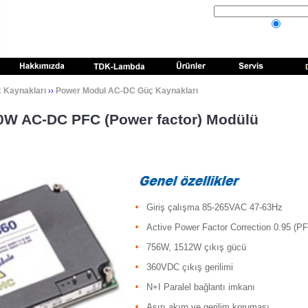
 Kaynakları
Power Modul AC-DC Güç Kaynakları
››
00W AC-DC PFC (Power factor) Modülü
Giriş çalışma 85-265VAC 47-63Hz
Active Power Factor Correction
0.95
(PF
756W, 1512W çıkış gücü
360VDC çıkış gerilimi
N+I Paralel bağlantı imkanı
Aşırı akım ve gerilim koruması