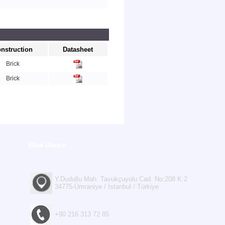
nstruction
Datasheet
Brick
Brick
Bize Ulaşın
Y.Dudullu Mah. Tavukçuyolu Cad. No:208 K:2
34775-Ümraniye / İstanbul / Türkiye
+90 216 313 72 85